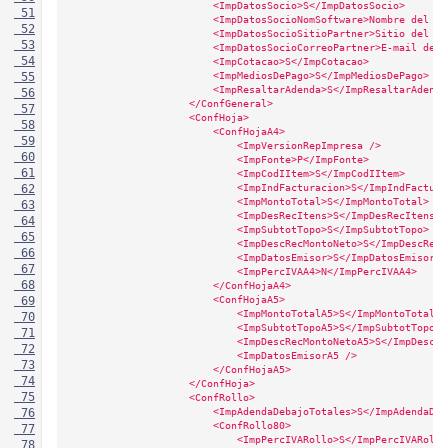
                        <ImpDatosSocio>S</ImpDatosSocio>
 51
                        <ImpDatosSocioNomSoftware>Nombre del So
 52
                        <ImpDatosSocioSitioPartner>Sitio del So
 53
                        <ImpDatosSocioCorreoPartner>E-mail del 
 54
                        <ImpCotacao>S</ImpCotacao>
                        <ImpMediosDePago>S</ImpMediosDePago>
 55
                        <ImpResaltarAdenda>S</ImpResaltarAdenda
 56
                    </ConfGeneral>
 57
                    <ConfHoja>
 58
                        <ConfHojaA4>
 59
                            <ImpVersionRepImpresa />
 60
                            <ImpFonte>P</ImpFonte>
 61
                            <ImpCodIItem>S</ImpCodIItem>
                            <ImpIndFacturacion>S</ImpIndFactura
 62
                            <ImpMontoTotal>S</ImpMontoTotal>
 63
                            <ImpDesRecItens>S</ImpDesRecItens>
 64
                            <ImpSubtotTopo>S</ImpSubtotTopo>
 65
                            <ImpDescRecMontoNeto>S</ImpDescRecM
 66
                            <ImpDatosEmisor>S</ImpDatosEmisor>
 67
                            <ImpPercIVAA4>N</ImpPercIVAA4>
 68
                        </ConfHojaA4>
                        <ConfHojaA5>
 69
                            <ImpMontoTotalA5>S</ImpMontoTotalA5
 70
                            <ImpSubtotTopoA5>S</ImpSubtotTopoA5
 71
                            <ImpDescRecMontoNetoA5>S</ImpDescRe
 72
                            <ImpDatosEmisorA5 />
 73
                        </ConfHojaA5>
 74
                    </ConfHoja>
 75
                    <ConfRollo>
                        <ImpAdendaDebajoTotales>S</ImpAdendaDeb
 76
                        <ConfRollo80>
 77
                            <ImpPercIVARollo>S</ImpPercIVARollo
 78