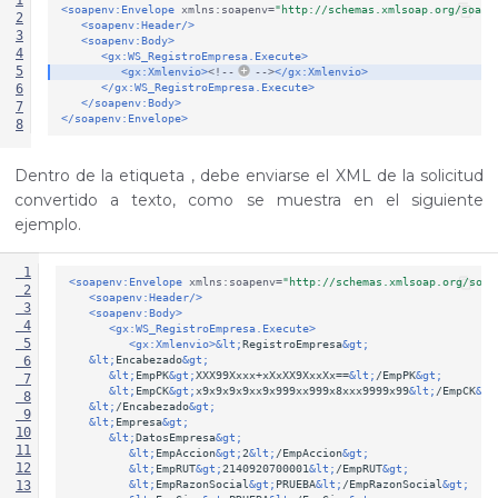
1
<soapenv:Envelope
xmlns:soapenv=
"http://schemas.xmlsoap.org/soap/
2
<soapenv:Header/>
3
<soapenv:Body>
4
<gx:WS_RegistroEmpresa.Execute>
5
<gx:Xmlenvio>
<!--
-->
</gx:Xmlenvio>
</gx:WS_RegistroEmpresa.Execute>
6
</soapenv:Body>
7
</soapenv:Envelope>
8
Dentro de la etiqueta
, debe enviarse el XML de la solicitud
convertido a texto, como se muestra en el siguiente
ejemplo.
 1
<soapenv:Envelope
xmlns:soapenv=
"http://schemas.xmlsoap.org/soap
 2
<soapenv:Header/>
 3
<soapenv:Body>
 4
<gx:WS_RegistroEmpresa.Execute>
 5
<gx:Xmlenvio>
&lt;
RegistroEmpresa
&gt;
&lt;
Encabezado
&gt;
 6
&lt;
EmpPK
&gt;
XXX99Xxxx+xXxXX9XxxXx==
&lt;
/EmpPK
&gt;
 7
&lt;
EmpCK
&gt;
x9x9x9x9xx9x999xx999x8xxx9999x99
&lt;
/EmpCK
&gt
 8
&lt;
/Encabezado
&gt;
 9
&lt;
Empresa
&gt;
10
&lt;
DatosEmpresa
&gt;
11
&lt;
EmpAccion
&gt;
2
&lt;
/EmpAccion
&gt;
12
&lt;
EmpRUT
&gt;
2140920700001
&lt;
/EmpRUT
&gt;
&lt;
EmpRazonSocial
&gt;
PRUEBA
&lt;
/EmpRazonSocial
&gt;
13