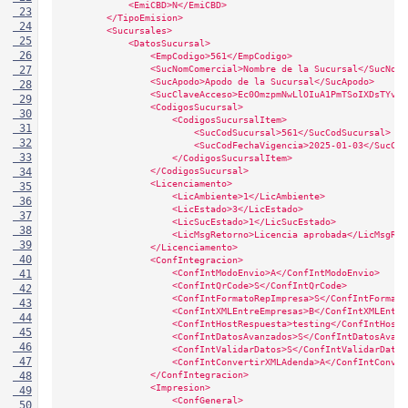
            <EmiCBD>N</EmiCBD>
 23
        </TipoEmision>
 24
        <Sucursales>
 25
            <DatosSucursal>
 26
                <EmpCodigo>561</EmpCodigo>
                <SucNomComercial>Nombre de la Sucursal</SucNomC
 27
                <SucApodo>Apodo de la Sucursal</SucApodo>
 28
                <SucClaveAcceso>Ec0OmzpmNwLlOIuA1PmTSoIXDsTYv+Z
 29
                <CodigosSucursal>
 30
                    <CodigosSucursalItem>
 31
                        <SucCodSucursal>561</SucCodSucursal>
 32
                        <SucCodFechaVigencia>2025-01-03</SucCod
 33
                    </CodigosSucursalItem>
                </CodigosSucursal>
 34
                <Licenciamento>
 35
                    <LicAmbiente>1</LicAmbiente>
 36
                    <LicEstado>3</LicEstado>
 37
                    <LicSucEstado>1</LicSucEstado>
 38
                    <LicMsgRetorno>Licencia aprobada</LicMsgRet
 39
                </Licenciamento>
 40
                <ConfIntegracion>
                    <ConfIntModoEnvio>A</ConfIntModoEnvio>
 41
                    <ConfIntQrCode>S</ConfIntQrCode>
 42
                    <ConfIntFormatoRepImpresa>S</ConfIntFormato
 43
                    <ConfIntXMLEntreEmpresas>B</ConfIntXMLEntre
 44
                    <ConfIntHostRespuesta>testing</ConfIntHostR
 45
                    <ConfIntDatosAvanzados>S</ConfIntDatosAvanz
 46
                    <ConfIntValidarDatos>S</ConfIntValidarDatos
 47
                    <ConfIntConvertirXMLAdenda>A</ConfIntConver
                </ConfIntegracion>
 48
                <Impresion>
 49
                    <ConfGeneral>
 50