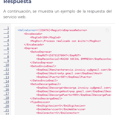
Respuesta
A continuación, se muestra un ejemplo de la respuesta del
servicio web.
  1
<Xmlretorno>
<![CDATA[<RegistroEmpresaRetorno>
  2
    <Encabezado>
  3
        <MsgCod>100</MsgCod>
  4
        <MsgDsc>¡Proceso realizado con éxito!</MsgDsc>
  5
    </Encabezado>
    <Empresa>
  6
        <DatosEmpresa>
  7
            <EmpRUT>153731370047</EmpRUT>
  8
            <EmpRazonSocial>RAZAO SOCIAL EMPRESA</EmpRazonSocia
  9
        </DatosEmpresa>
 10
        <DatosEnvioEmail>
 11
            <EmpEmailRemitente>envio.invoicy.uy@gmail.com</EmpE
 12
            <EmpEmailHost>smtp.gmail.com</EmpEmailHost>
            <EmpEmailPuerto>587</EmpEmailPuerto>
 13
        </DatosEnvioEmail>
 14
        <DatosDescargaEmail>
 15
            <EmpEmailDescarga>descarga.invoicy.uy@gmail.com</Em
 16
            <EmpEmailDescargaHost>pop.gmail.com</EmpEmailDescar
 17
            <EmpEmailDescargaPuerto>995</EmpEmailDescargaPuerto
 18
        </DatosDescargaEmail>
 19
        <TipoEmision>
            <EmiDigitacion>S</EmiDigitacion>
 20
            <EmiWebService>S</EmiWebService>
 21
            <EmiConector>S</EmiConector>
 22