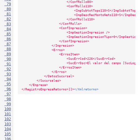
                        </ConfRollo80>
 79
                        <ConfRollo110>
 80
                            <ImpSubtotTopo110>S</ImpSubtotTopo1
 81
                            <ImpDescRecMontoNeto110>S</ImpDescR
 82
                        </ConfRollo110>
                    </ConfRollo>
 83
                    <ConfImpresion>
 84
                        <ImpGestionImpresion />
 85
                        <ImpGestionImpresionTipo>0</ImpGestionI
 86
                    </ConfImpresion>
 87
                </Impresion>
 88
                <Erros>
 89
                    <ErrosItem>
                        <SucErrCod>226</SucErrCod>
 90
                        <SucErrDsc>El valor del campo [SucLogo]
 91
                    </ErrosItem>
 92
                </Erros>
 93
            </DatosSucursal>
 94
        </Sucursales>
 95
    </Empresa>
 96
</RegistroEmpresaRetorno>]]>
</Xmlretorno>
 97
 98
 99
100
101
102
103
104
105
106