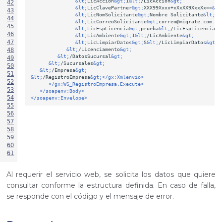
&lt;
LicAccion
&gt;
1
&lt;
/LicAccion
&gt;
42
&lt;
LicClavePartner
&gt;
XXX99Xxxx+xXxXX9XxxXx==
&lt
43
&lt;
LicNomSolicitante
&gt;
Nombre
Solicitante
&lt;
/L
44
&lt;
LicCorreoSolicitante
&gt;
correo@migrate.com.br
45
&lt;
LicEspLicencia
&gt;
prueba
&lt;
/LicEspLicencia
&g
46
&lt;
LicAmbiente
&gt;
1
&lt;
/LicAmbiente
&gt;
47
&lt;
LicLimpiarDatos
&gt;
S
&lt;
/LicLimpiarDatos
&gt;
&lt;
/Licenciamento
&gt;
48
&lt;
/DatosSucursal
&gt;
49
&lt;
/Sucursales
&gt;
50
&lt;
/Empresa
&gt;
51
&lt;
/RegistroEmpresa
&gt;
</gx:Xmlenvio>
52
</gx:WS_RegistroEmpresa.Execute>
53
</soapenv:Body>
54
</soapenv:Envelope>
55
56
57
58
59
60
61
Al requerir el servicio web, se solicita los datos que quiere
consultar conforme la estructura definida. En caso de falla,
se responde con el código y el mensaje de error.