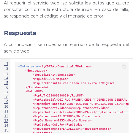
Al requerir el servicio web, se solicita los datos que quiere
consultar conforme la estructura definida. En caso de falla,
se responde con el código y el mensaje de error.
Respuesta
A continuación, se muestra un ejemplo de la respuesta del
servicio web.
 1
<Xmlretorno>
<![CDATA[<ConsultaRUTRetorno>
 2
    <Encabezado>
 3
        <EmpCodigo>1</EmpCodigo>
 4
        <MsgCod>100</MsgCod>
 5
        <MsgDsc>Consulta realizada con éxito.</MsgDsc>
    </Encabezado>
 6
    <DatosRUT>
 7
        <RcpRUT>219000090011</RcpRUT>
 8
        <RcpRazSocial>DGI RUC PRUEBA CEDE Y DIRECCION GENERAL IM
 9
        <RcpNombreFantasia>VERIFICACION ACTUALIZACION 051</RcpNo
10
        <RcpEstadoActividad>AA</RcpEstadoActividad>
11
        <RcpFechaInicioActivdad>2006-09-27</RcpFechaInicioActivd
12
        <RcpDireccion>12 METROS</RcpDireccion>
        <RcpDirNumero>6855</RcpDirNumero>
13
        <RcpCiudad>CASUPA</RcpCiudad>
14
        <RcpDepartamento>LAVALLEJA</RcpDepartamento>
15
        <Contactos>