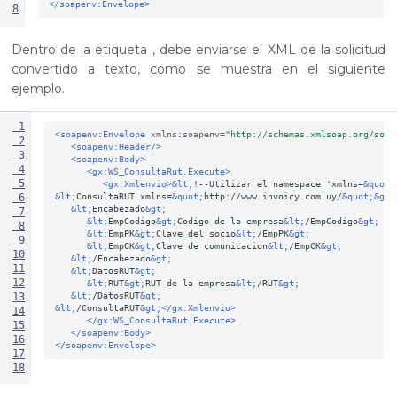
</soapenv:Envelope>
8
Dentro de la etiqueta
, debe enviarse el XML de la solicitud
convertido a texto, como se muestra en el siguiente
ejemplo.
 1
<soapenv:Envelope
xmlns:soapenv=
"http://schemas.xmlsoap.org/soap
 2
<soapenv:Header/>
 3
<soapenv:Body>
 4
<gx:WS_ConsultaRut.Execute>
 5
<gx:Xmlenvio>
&lt;
!--Utilizar
el
namespace
'xmlns=
&quot;
&lt;
ConsultaRUT
xmlns=
&quot;
http://www.invoicy.com.uy/
&quot;&gt;
 6
&lt;
Encabezado
&gt;
 7
&lt;
EmpCodigo
&gt;
Codigo
de
la
empresa
&lt;
/EmpCodigo
&gt;
 8
&lt;
EmpPK
&gt;
Clave
del
socio
&lt;
/EmpPK
&gt;
 9
&lt;
EmpCK
&gt;
Clave
de
comunicacion
&lt;
/EmpCK
&gt;
10
&lt;
/Encabezado
&gt;
11
&lt;
DatosRUT
&gt;
12
&lt;
RUT
&gt;
RUT
de
la
empresa
&lt;
/RUT
&gt;
&lt;
/DatosRUT
&gt;
13
&lt;
/ConsultaRUT
&gt;
</gx:Xmlenvio>
14
</gx:WS_ConsultaRut.Execute>
15
</soapenv:Body>
16
</soapenv:Envelope>
17
18