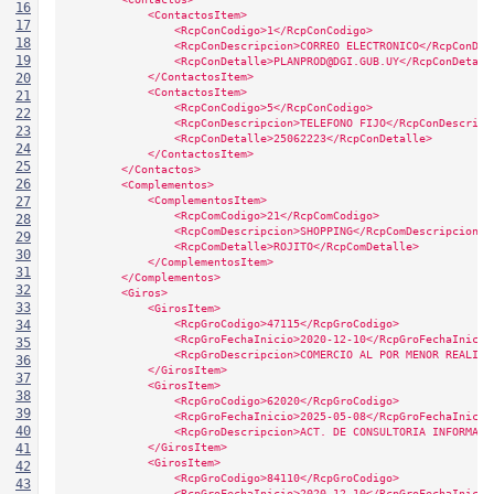
16
            <ContactosItem>
17
                <RcpConCodigo>1</RcpConCodigo>
18
                <RcpConDescripcion>CORREO ELECTRONICO</RcpConDes
19
                <RcpConDetalle>PLANPROD@DGI.GUB.UY</RcpConDetall
            </ContactosItem>
20
            <ContactosItem>
21
                <RcpConCodigo>5</RcpConCodigo>
22
                <RcpConDescripcion>TELEFONO FIJO</RcpConDescripc
23
                <RcpConDetalle>25062223</RcpConDetalle>
24
            </ContactosItem>
25
        </Contactos>
26
        <Complementos>
            <ComplementosItem>
27
                <RcpComCodigo>21</RcpComCodigo>
28
                <RcpComDescripcion>SHOPPING</RcpComDescripcion>
29
                <RcpComDetalle>ROJITO</RcpComDetalle>
30
            </ComplementosItem>
31
        </Complementos>
32
        <Giros>
33
            <GirosItem>
                <RcpGroCodigo>47115</RcpGroCodigo>
34
                <RcpGroFechaInicio>2020-12-10</RcpGroFechaInicio
35
                <RcpGroDescripcion>COMERCIO AL POR MENOR REALIZA
36
            </GirosItem>
37
            <GirosItem>
38
                <RcpGroCodigo>62020</RcpGroCodigo>
39
                <RcpGroFechaInicio>2025-05-08</RcpGroFechaInicio
40
                <RcpGroDescripcion>ACT. DE CONSULTORIA INFORMATI
            </GirosItem>
41
            <GirosItem>
42
                <RcpGroCodigo>84110</RcpGroCodigo>
43
                <RcpGroFechaInicio>2020-12-10</RcpGroFechaInicio