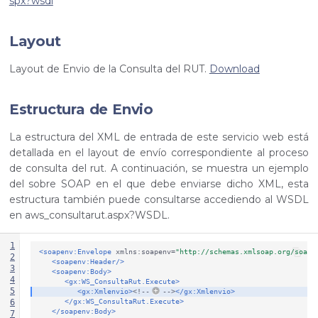
spx?wsdl
Layout
Layout de Envio de la Consulta del RUT.
Download
Estructura de Envio
La estructura del XML de entrada de este servicio web está
detallada en el layout de envío correspondiente al proceso
de consulta del rut. A continuación, se muestra un ejemplo
del sobre SOAP en el que debe enviarse dicho XML, esta
estructura también puede consultarse accediendo al WSDL
en aws_consultarut.aspx?WSDL.
1
<soapenv:Envelope
xmlns:soapenv=
"http://schemas.xmlsoap.org/soap/
2
<soapenv:Header/>
3
<soapenv:Body>
4
<gx:WS_ConsultaRut.Execute>
5
<gx:Xmlenvio>
<!--
-->
</gx:Xmlenvio>
</gx:WS_ConsultaRut.Execute>
6
</soapenv:Body>
7