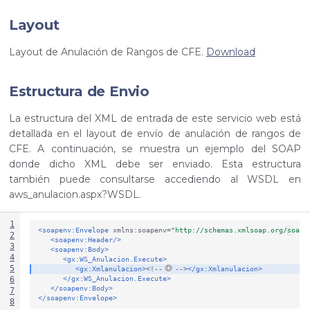
Layout
Layout de Anulación de Rangos de CFE.
Download
Estructura de Envio
La estructura del XML de entrada de este servicio web está
detallada en el layout de envío de anulación de rangos de
CFE. A continuación, se muestra un ejemplo del SOAP
donde dicho XML debe ser enviado. Esta estructura
también puede consultarse accediendo al WSDL en
aws_anulacion.aspx?WSDL.
1
<soapenv:Envelope
xmlns:soapenv=
"http://schemas.xmlsoap.org/soap/
2
<soapenv:Header/>
3
<soapenv:Body>
4
<gx:WS_Anulacion.Execute>
5
<gx:Xmlanulacion>
<!--
-->
</gx:Xmlanulacion>
</gx:WS_Anulacion.Execute>
6
</soapenv:Body>
7
</soapenv:Envelope>
8