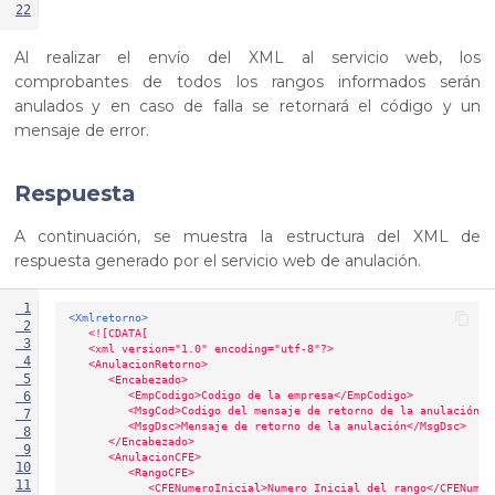
22
Al realizar el envío del XML al servicio web, los
comprobantes de todos los rangos informados serán
anulados y en caso de falla se retornará el código y un
mensaje de error.
Respuesta
A continuación, se muestra la estructura del XML de
respuesta generado por el servicio web de anulación.
 1
<Xmlretorno>
 2
<![CDATA[
 3
   <xml version="1.0" encoding="utf-8"?>
 4
   <AnulacionRetorno>
 5
      <Encabezado>
         <EmpCodigo>Codigo de la empresa</EmpCodigo>
 6
         <MsgCod>Codigo del mensaje de retorno de la anulación</
 7
         <MsgDsc>Mensaje de retorno de la anulación</MsgDsc>
 8
      </Encabezado>
 9
      <AnulacionCFE>
10
         <RangoCFE>
11
            <CFENumeroInicial>Numero Inicial del rango</CFENumer