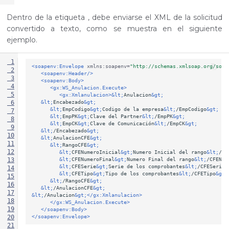
Dentro de la etiqueta
, debe enviarse el XML de la solicitud
convertido a texto, como se muestra en el siguiente
ejemplo.
 1
<soapenv:Envelope
xmlns:soapenv=
"http://schemas.xmlsoap.org/soap
 2
<soapenv:Header/>
 3
<soapenv:Body>
 4
<gx:WS_Anulacion.Execute>
 5
<gx:Xmlanulacion>
&lt;
Anulacion
&gt;
&lt;
Encabezado
&gt;
 6
&lt;
EmpCodigo
&gt;
Codigo
de
la
empresa
&lt;
/EmpCodigo
&gt;
 7
&lt;
EmpPK
&gt;
Clave
del
Partner
&lt;
/EmpPK
&gt;
 8
&lt;
EmpCK
&gt;
Clave
de
Comunicación
&lt;
/EmpCK
&gt;
 9
&lt;
/Encabezado
&gt;
10
&lt;
AnulacionCFE
&gt;
11
&lt;
RangoCFE
&gt;
12
&lt;
CFENumeroInicial
&gt;
Numero
Inicial
del
rango
&lt;
/CF
&lt;
CFENumeroFinal
&gt;
Numero
Final
del
rango
&lt;
/CFENum
13
&lt;
CFESerie
&gt;
Serie
de
los
comprobantes
&lt;
/CFESerie
&
14
&lt;
CFETipo
&gt;
Tipo
de
los
comprobantes
&lt;
/CFETipo
&gt;
15
&lt;
/RangoCFE
&gt;
16
&lt;
/AnulacionCFE
&gt;
17
&lt;
/Anulacion
&gt;
</gx:Xmlanulacion>
18
</gx:WS_Anulacion.Execute>
19
</soapenv:Body>
</soapenv:Envelope>
20
21